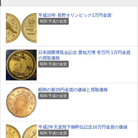
平成10年 長野オリンピック1万円金貨
昭和 平成の金貨
日本国際博覧会記念 愛知万博 壱万円 1万円金貨
の買取価格
昭和 平成の金貨
昭和の新20円金貨の価値と買取価格
昭和 平成の金貨
平成2年天皇陛下御即位記念10万円金貨の価値
昭和 平成の金貨