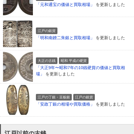
「元和通宝の価値と買取相場」
を更新しました
江戸の銀貨
「明和南鐐二朱銀と買取相場」
を更新しました
大正の古銭
昭和 平成の硬貨
「大正9年〜昭和7年の10銭硬貨の価値と買取相
場」
を更新しました
江戸の丁銀・豆板銀
江戸の銀貨
「安政丁銀の相場や買取価格」
を更新しました
江戸以前の古銭