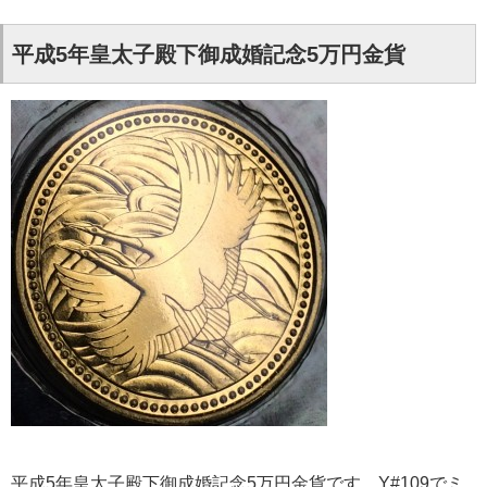
平成5年皇太子殿下御成婚記念5万円金貨
平成5年皇太子殿下御成婚記念5万円金貨です。Y#109でミ