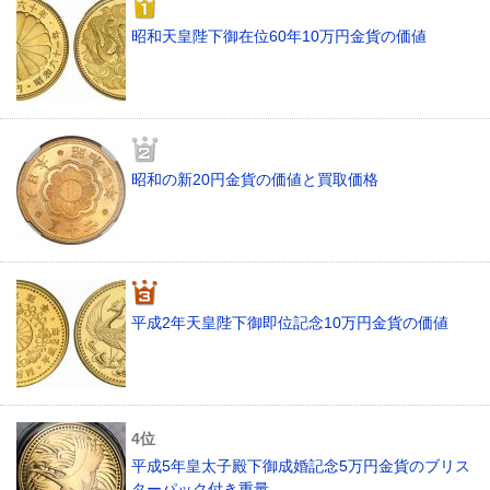
昭和天皇陛下御在位60年10万円金貨の価値
昭和の新20円金貨の価値と買取価格
平成2年天皇陛下御即位記念10万円金貨の価値
平成5年皇太子殿下御成婚記念5万円金貨のブリス
ターパック付き重量