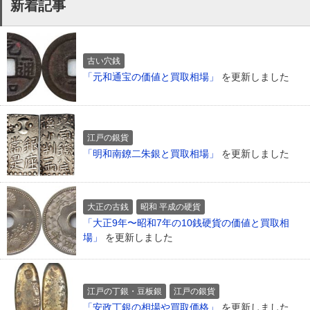
新着記事
古い穴銭
「元和通宝の価値と買取相場」
を更新しました
江戸の銀貨
「明和南鐐二朱銀と買取相場」
を更新しました
大正の古銭
昭和 平成の硬貨
「大正9年〜昭和7年の10銭硬貨の価値と買取相
場」
を更新しました
江戸の丁銀・豆板銀
江戸の銀貨
「安政丁銀の相場や買取価格」
を更新しました