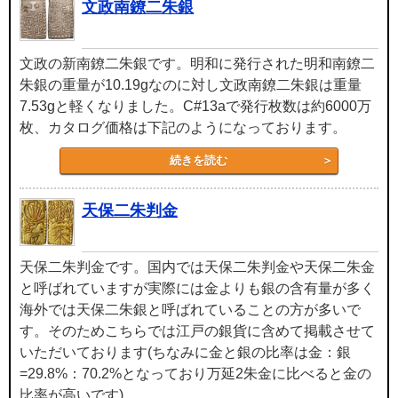
文政南鐐二朱銀
文政の新南鐐二朱銀です。明和に発行された明和南鐐二
朱銀の重量が10.19gなのに対し文政南鐐二朱銀は重量
7.53gと軽くなりました。C#13aで発行枚数は約6000万
枚、カタログ価格は下記のようになっております。
続きを読む
天保二朱判金
天保二朱判金です。国内では天保二朱判金や天保二朱金
と呼ばれていますが実際には金よりも銀の含有量が多く
海外では天保二朱銀と呼ばれていることの方が多いで
す。そのためこちらでは江戸の銀貨に含めて掲載させて
いただいております(ちなみに金と銀の比率は金：銀
=29.8%：70.2%となっており万延2朱金に比べると金の
比率が高いです)。