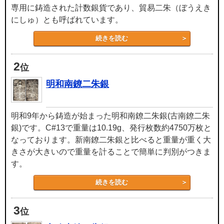
専用に鋳造された計数銀貨であり、貿易二朱（ぼうえき
にしゅ）とも呼ばれています。
続きを読む
2
位
明和南鐐二朱銀
明和9年から鋳造が始まった明和南鐐二朱銀(古南鐐二朱
銀)です。C#13で重量は10.19g、発行枚数約4750万枚と
なっております。新南鐐二朱銀と比べると重量が重く大
きさが大きいので重量を計ることで簡単に判別がつきま
す。
続きを読む
3
位